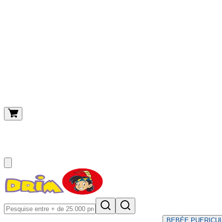
O meu carrinho
(
0
)
BEBÉ
E PUERICU