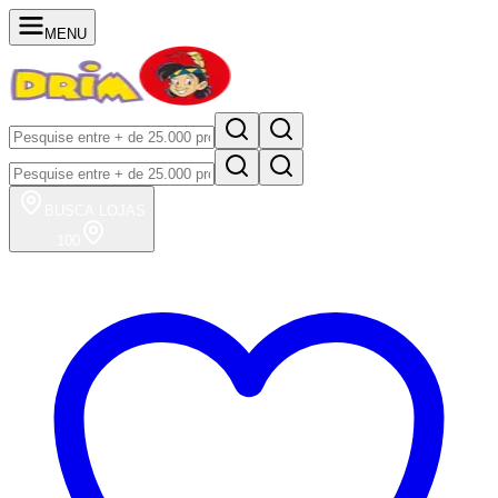
MENU
BUSCA
LOJAS
100