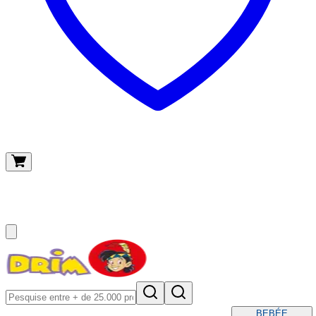
O meu carrinho
(
0
)
BEBÉ
E