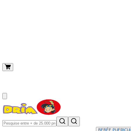
O meu carrinho
(
0
)
BEBÉ
E PUERICU