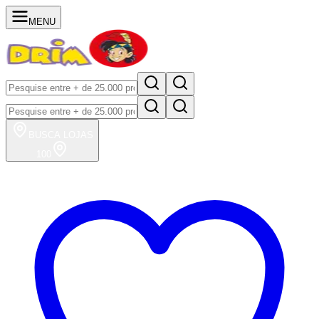
MENU
BUSCA
LOJAS
100