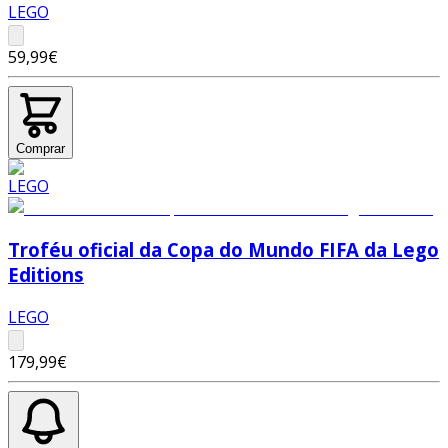
LEGO
59,99€
Comprar
Troféu oficial da Copa do Mundo FIFA da Lego
Editions
LEGO
179,99€