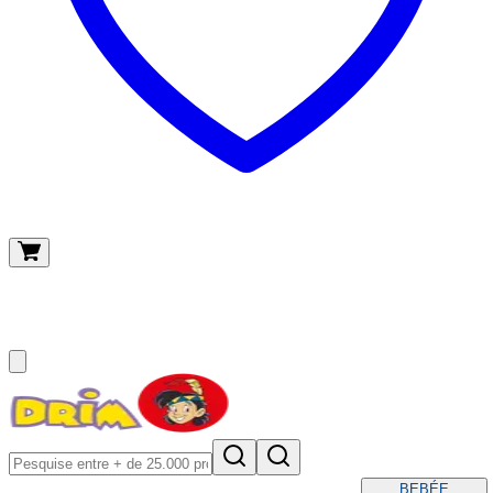
O meu carrinho
(
0
)
BEBÉ
E