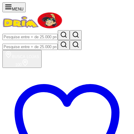
MENU
BUSCA
LOJAS
100