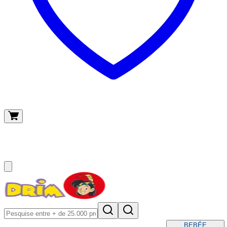
O meu carrinho
(
0
)
BEBÉ
E