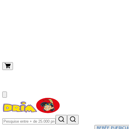
O meu carrinho
(
0
)
BEBÉ
E PUERICU