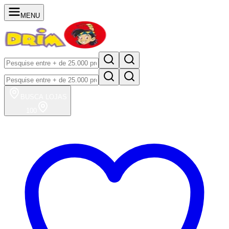
MENU
BUSCA
LOJAS
100