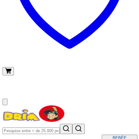
O meu carrinho
(
0
)
BEBÉ
E