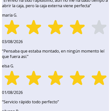
“
El envío ha sido rapidísimo, aún no me ha dado tiempo a
abrir la caja, pero la caja externa viene perfecta
”
maría G.
03/08/2026
“
Pensaba que estaba montado, en ningún momento leí
que fuera así.
”
elsa G.
01/08/2026
“
Servicio rápido todo perfecto
”