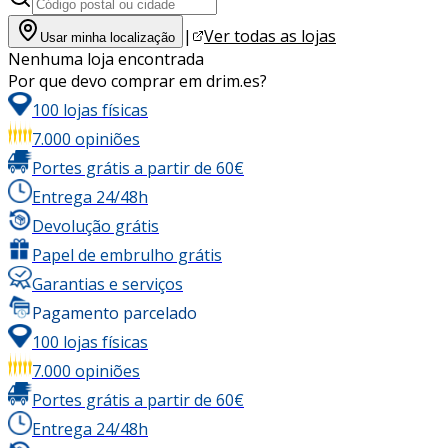
|
Ver todas as lojas
Usar minha localização
Nenhuma loja encontrada
Por que devo comprar em drim.es?
100 lojas físicas
7.000 opiniões
Portes grátis a partir de 60€
Entrega 24/48h
Devolução grátis
Papel de embrulho grátis
Garantias e serviços
Pagamento parcelado
100 lojas físicas
7.000 opiniões
Portes grátis a partir de 60€
Entrega 24/48h