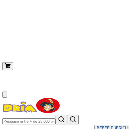
O meu carrinho
(
0
)
BEBÉ
E PUERICU