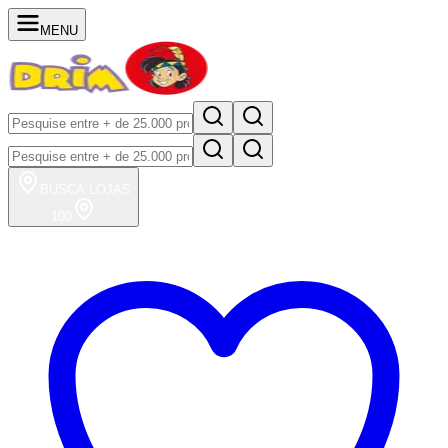
MENU
BUSCA
LOJAS
100