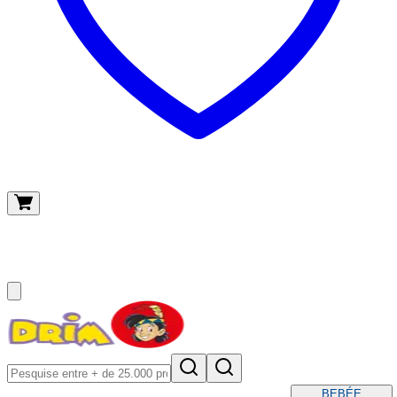
O meu carrinho
(
0
)
BEBÉ
E