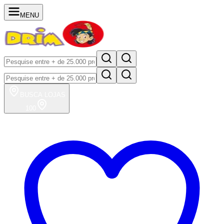
MENU
BUSCA
LOJAS
100