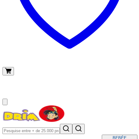
O meu carrinho
(
0
)
BEBÉ
E