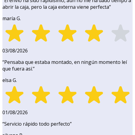
“
El envío ha sido rapidísimo, aún no me ha dado tiempo a
abrir la caja, pero la caja externa viene perfecta
”
maría G.
03/08/2026
“
Pensaba que estaba montado, en ningún momento leí
que fuera así.
”
elsa G.
01/08/2026
“
Servicio rápido todo perfecto
”