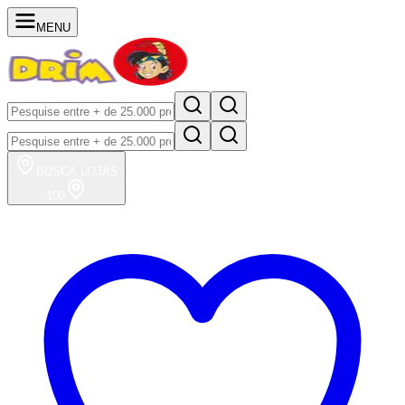
MENU
BUSCA
LOJAS
100