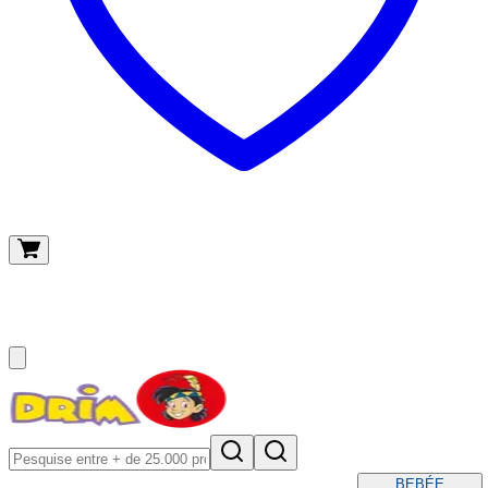
O meu carrinho
(
0
)
BEBÉ
E