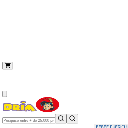
O meu carrinho
(
0
)
BEBÉ
E PUERICU