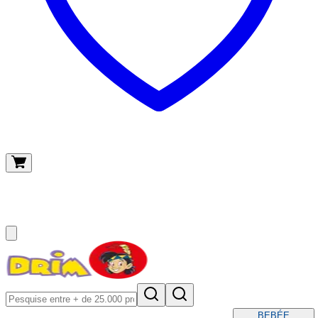
O meu carrinho
(
0
)
BEBÉ
E