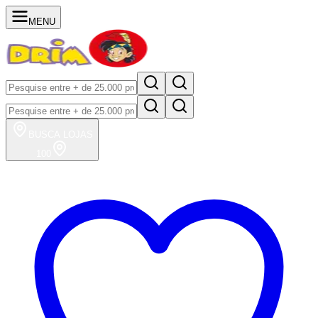
MENU
BUSCA
LOJAS
100