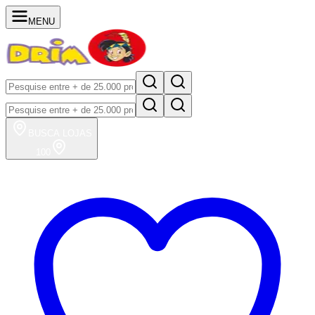
MENU
BUSCA
LOJAS
100