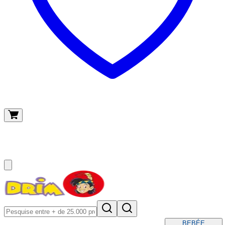
O meu carrinho
(
0
)
BEBÉ
E