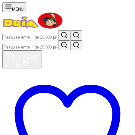
MENU
BUSCA
LOJAS
100