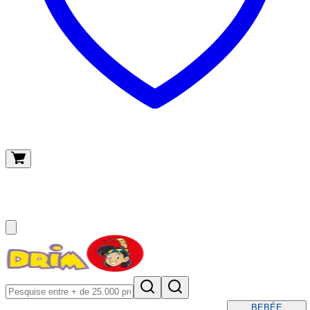
O meu carrinho
(
0
)
BEBÉ
E