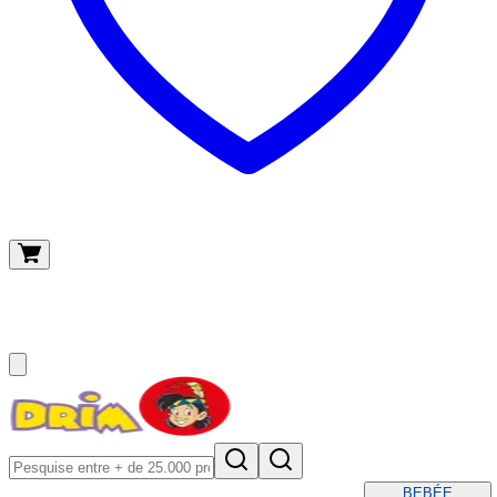
O meu carrinho
(
0
)
BEBÉ
E