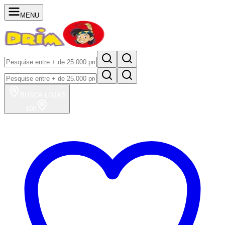
MENU
BUSCA
LOJAS
100