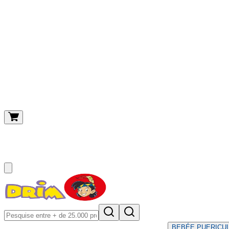
O meu carrinho
(
0
)
BEBÉ
E PUERICU