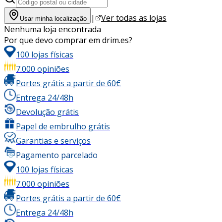
|
Ver todas as lojas
Usar minha localização
Nenhuma loja encontrada
Por que devo comprar em drim.es?
100 lojas físicas
7.000 opiniões
Portes grátis a partir de 60€
Entrega 24/48h
Devolução grátis
Papel de embrulho grátis
Garantias e serviços
Pagamento parcelado
100 lojas físicas
7.000 opiniões
Portes grátis a partir de 60€
Entrega 24/48h