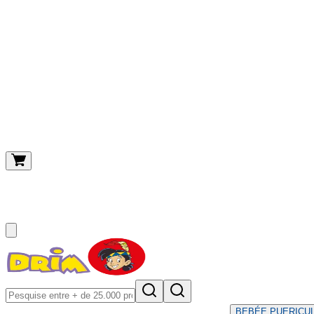
O meu carrinho
(
0
)
BEBÉ
E PUERICU