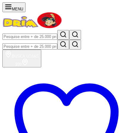
MENU
BUSCA
LOJAS
100