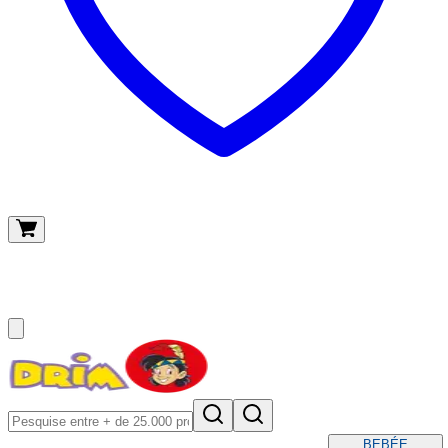
O meu carrinho
(
0
)
BEBÉ
E