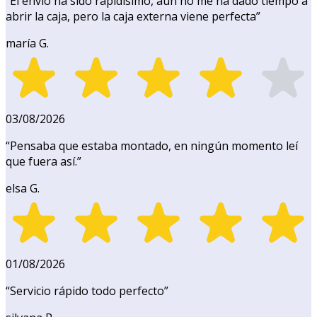
“
El envío ha sido rapidísimo, aún no me ha dado tiempo a
abrir la caja, pero la caja externa viene perfecta
”
maría G.
03/08/2026
“
Pensaba que estaba montado, en ningún momento leí
que fuera así.
”
elsa G.
01/08/2026
“
Servicio rápido todo perfecto
”