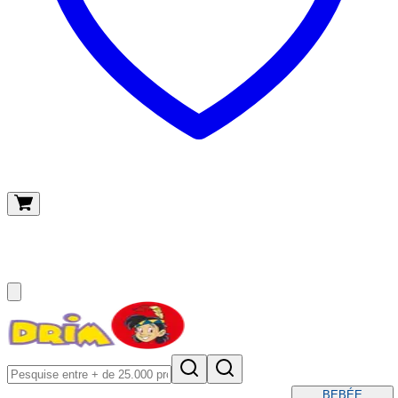
O meu carrinho
(
0
)
BEBÉ
E