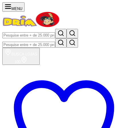
MENU
BUSCA
LOJAS
100