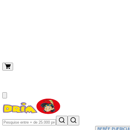
O meu carrinho
(
0
)
BEBÉ
E PUERICU