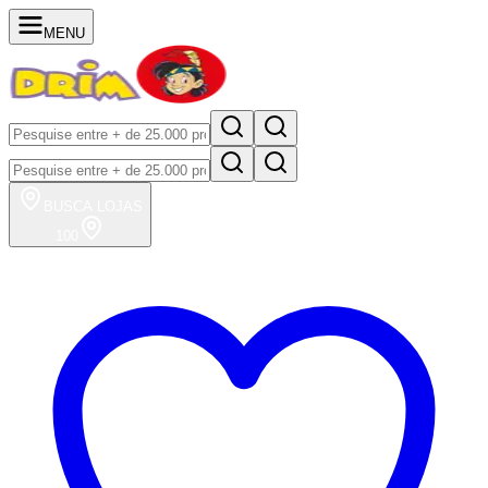
MENU
BUSCA
LOJAS
100