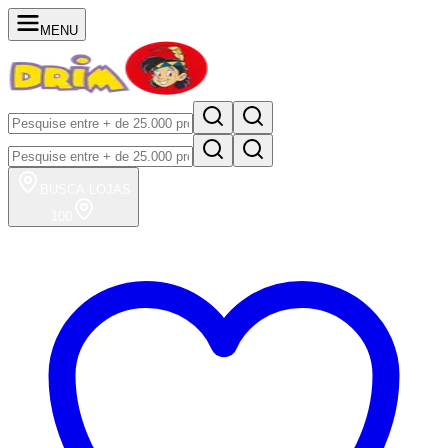
MENU
BUSCA
LOJAS
100