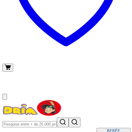
O meu carrinho
(
0
)
BEBÉ
E