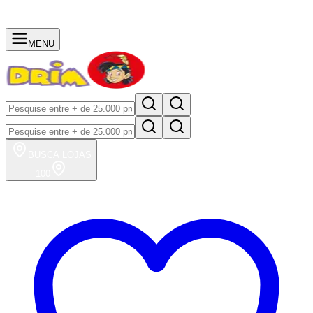
MENU
BUSCA
LOJAS
100