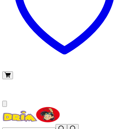
O meu carrinho
(
0
)