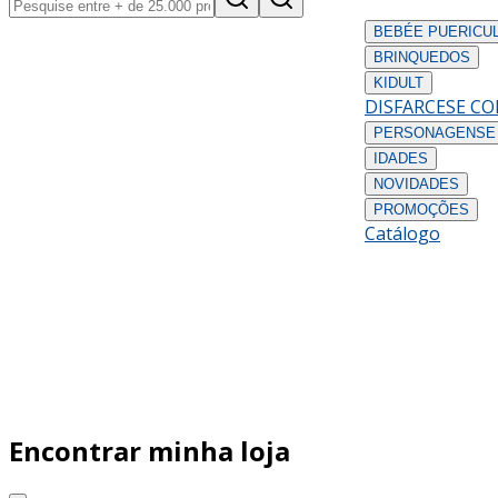
BEBÉ
E PUERICU
BRINQUEDOS
KIDULT
DISFARCES
E C
PERSONAGENS
E
IDADES
NOVIDADES
PROMOÇÕES
Catálogo
Encontrar minha loja