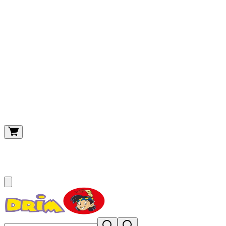
O meu carrinho
(
0
)