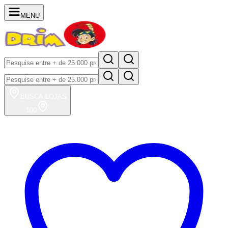
MENU
BUSCA
LOJAS
100