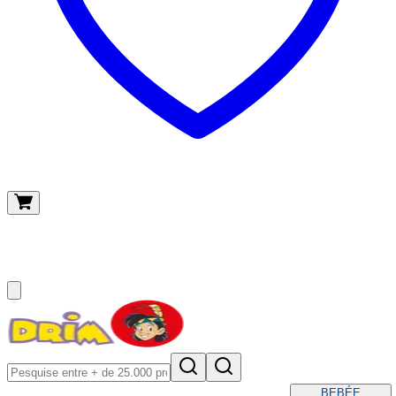
O meu carrinho
(
0
)
BEBÉ
E