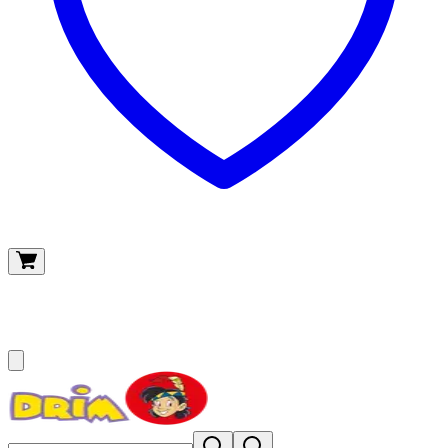
O meu carrinho
(
0
)