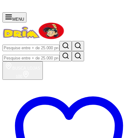
MENU
BUSCA
LOJAS
100