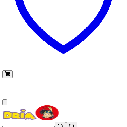
O meu carrinho
(
0
)