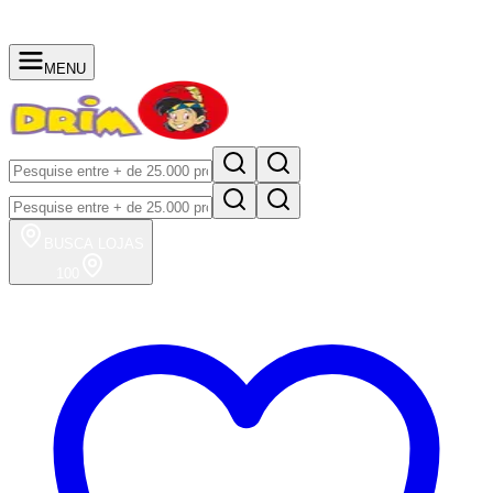
MENU
BUSCA
LOJAS
100