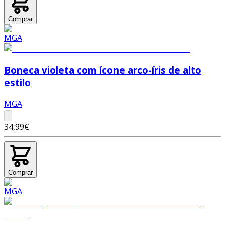
Comprar
Boneca violeta com ícone arco-íris de alto
estilo
MGA
34,99€
Comprar