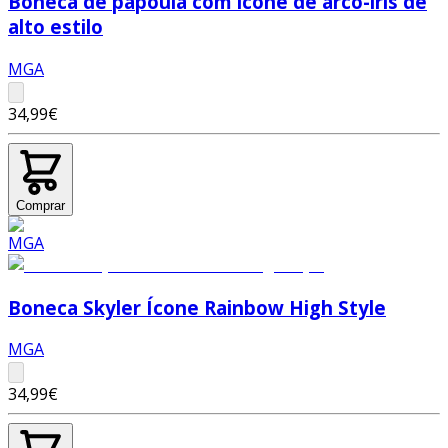
Boneca de papoula com ícone de arco-íris de
alto estilo
MGA
34,99€
Comprar
Boneca Skyler Ícone Rainbow High Style
MGA
34,99€