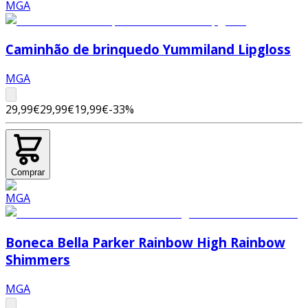
Caminhão de brinquedo Yummiland Lipgloss
MGA
29,99€
29,99€
19,99€
-
33
%
Comprar
Boneca Bella Parker Rainbow High Rainbow
Shimmers
MGA