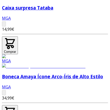
Caixa surpresa Tataba
MGA
14,99€
Comprar
Boneca Amaya Ícone Arco-Íris de Alto Estilo
MGA
34,99€