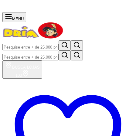
MENU
BUSCA
LOJAS
100