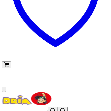
O meu carrinho
(
0
)