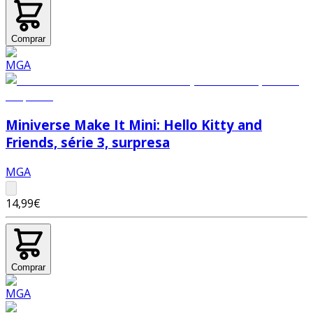
Comprar
Miniverse Make It Mini: Hello Kitty and
Friends, série 3, surpresa
MGA
14,99€
Comprar