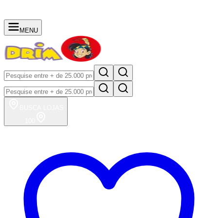
MENU
BUSCA
LOJAS
100