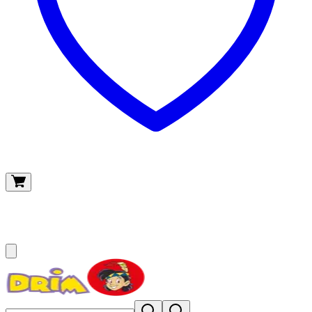
O meu carrinho
(
0
)