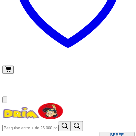
O meu carrinho
(
0
)
BEBÉ
E