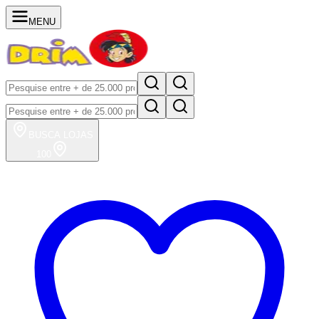
MENU
BUSCA
LOJAS
100