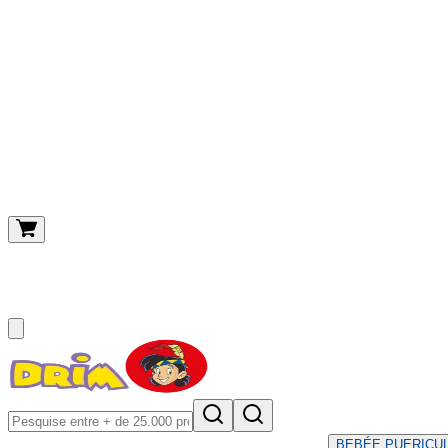
O meu carrinho
(
0
)
BEBÉ
E PUERICU