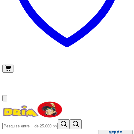
O meu carrinho
(
0
)
BEBÉ
E