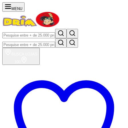
MENU
BUSCA
LOJAS
100