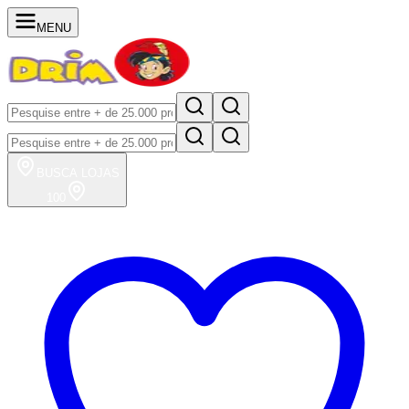
MENU
BUSCA
LOJAS
100