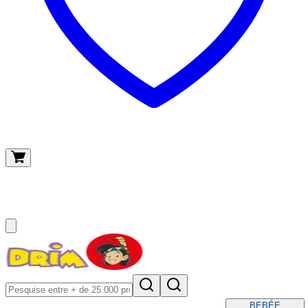
O meu carrinho
(
0
)
BEBÉ
E