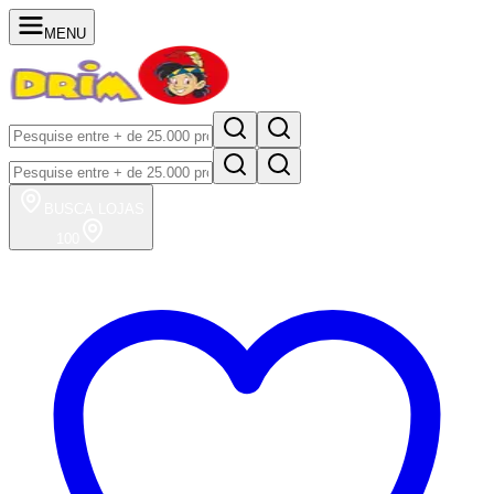
MENU
BUSCA
LOJAS
100