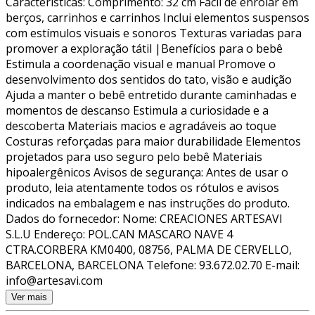
Características: Comprimento: 32 cm Fácil de enrolar em
berços, carrinhos e carrinhos Inclui elementos suspensos
com estímulos visuais e sonoros Texturas variadas para
promover a exploração tátil |Benefícios para o bebê
Estimula a coordenação visual e manual Promove o
desenvolvimento dos sentidos do tato, visão e audição
Ajuda a manter o bebê entretido durante caminhadas e
momentos de descanso Estimula a curiosidade e a
descoberta Materiais macios e agradáveis ao toque
Costuras reforçadas para maior durabilidade Elementos
projetados para uso seguro pelo bebê Materiais
hipoalergênicos Avisos de segurança: Antes de usar o
produto, leia atentamente todos os rótulos e avisos
indicados na embalagem e nas instruções do produto.
Dados do fornecedor: Nome: CREACIONES ARTESAVI
S.L.U Endereço: POL.CAN MASCARO NAVE 4
CTRA.CORBERA KM0400, 08756, PALMA DE CERVELLO,
BARCELONA, BARCELONA Telefone: 93.672.02.70 E-mail:
info@artesavi.com
Ver mais