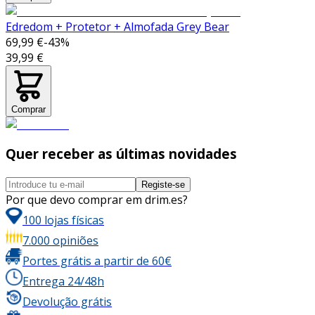
Edredom + Protetor + Almofada Grey Bear
69,99 €
-
43
%
39,99 €
Comprar
Quer receber as últimas novidades
Registe-se
Por que devo comprar em drim.es?
100 lojas físicas
7.000 opiniões
Portes grátis a partir de 60€
Entrega 24/48h
Devolução grátis