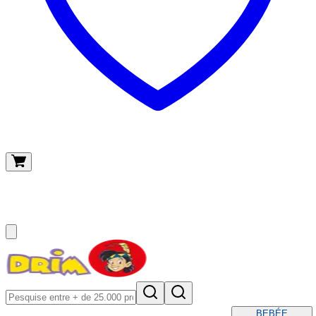
O meu carrinho
(
0
)
BEBÉ
E