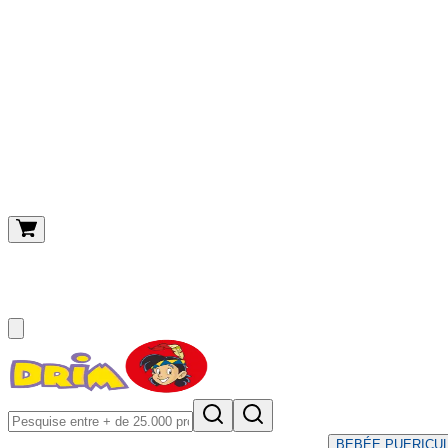
O meu carrinho
(
0
)
BEBÉ
E PUERICU