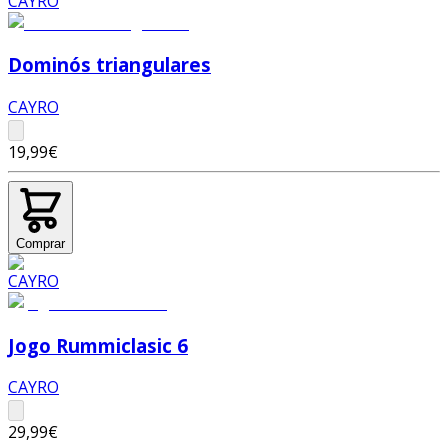
Dominós triangulares
CAYRO
19,99€
Comprar
Jogo Rummiclasic 6
CAYRO
29,99€