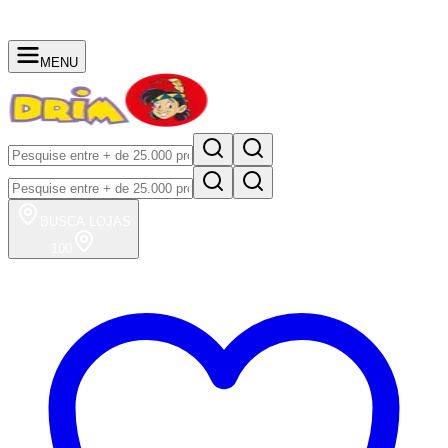
MENU
BUSCA
LOJAS
100