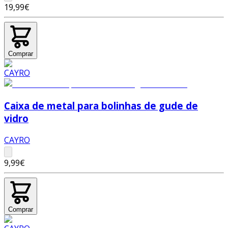
19,99€
Comprar
Caixa de metal para bolinhas de gude de
vidro
CAYRO
9,99€
Comprar