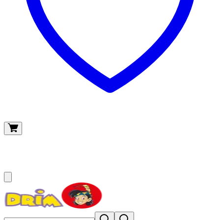
O meu carrinho
(
0
)