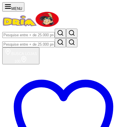
MENU
BUSCA
LOJAS
100