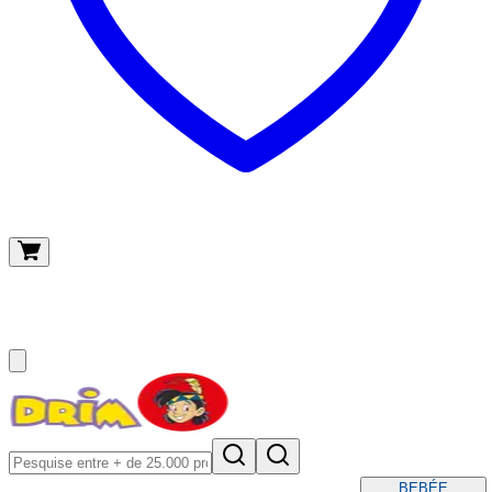
O meu carrinho
(
0
)
BEBÉ
E