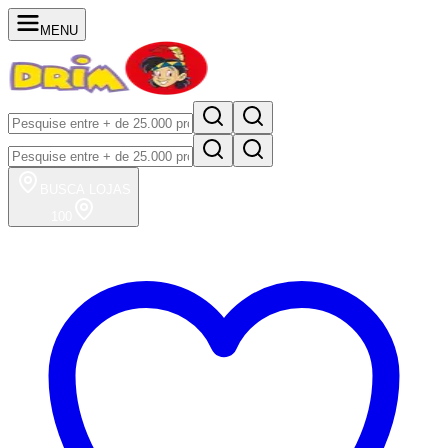
MENU
BUSCA
LOJAS
100