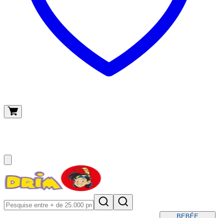
O meu carrinho
(
0
)
BEBÉ
E