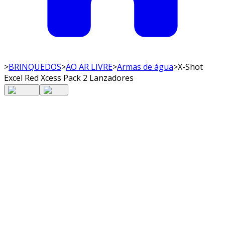
>
BRINQUEDOS
>
AO AR LIVRE
>
Armas de água
>
X-Shot
Excel Red Xcess Pack 2 Lanzadores