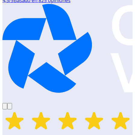
4,5
/5
Basado en
825
opiniones