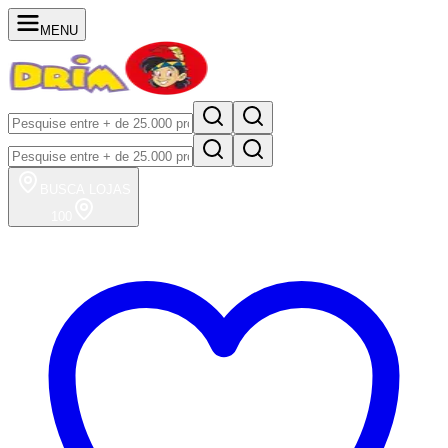
MENU
BUSCA
LOJAS
100