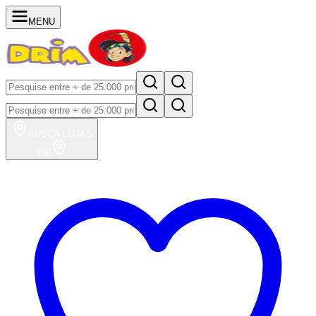
MENU
BUSCA
LOJAS
100