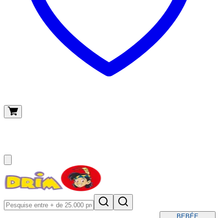
O meu carrinho
(
0
)
BEBÉ
E