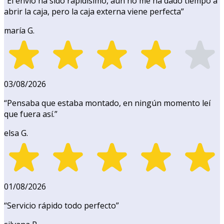
“
El envío ha sido rapidísimo, aún no me ha dado tiempo a
abrir la caja, pero la caja externa viene perfecta
”
maría G.
03/08/2026
“
Pensaba que estaba montado, en ningún momento leí
que fuera así.
”
elsa G.
01/08/2026
“
Servicio rápido todo perfecto
”