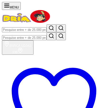
MENU
BUSCA
LOJAS
100