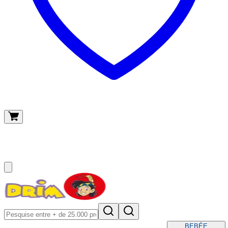
O meu carrinho
(
0
)
BEBÉ
E