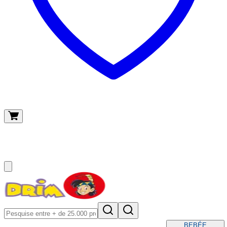
O meu carrinho
(
0
)
BEBÉ
E