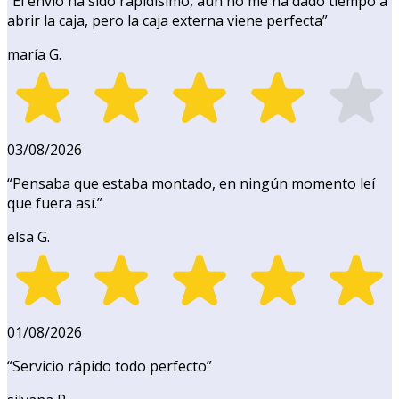
“
El envío ha sido rapidísimo, aún no me ha dado tiempo a
abrir la caja, pero la caja externa viene perfecta
”
maría G.
03/08/2026
“
Pensaba que estaba montado, en ningún momento leí
que fuera así.
”
elsa G.
01/08/2026
“
Servicio rápido todo perfecto
”