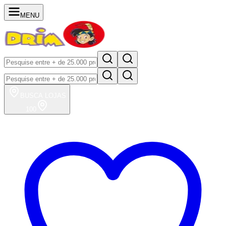
MENU
BUSCA
LOJAS
100