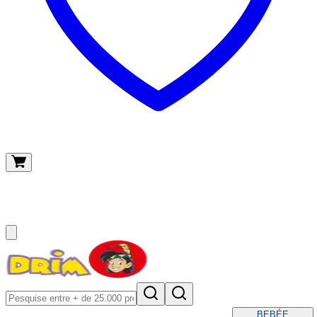
O meu carrinho
(
0
)
BEBÉ
E