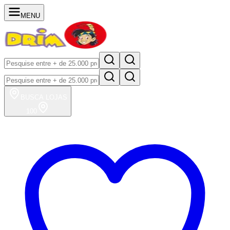
MENU
BUSCA
LOJAS
100