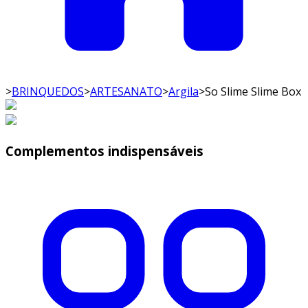
>
BRINQUEDOS
>
ARTESANATO
>
Argila
>
So Slime Slime Box
Complementos indispensáveis