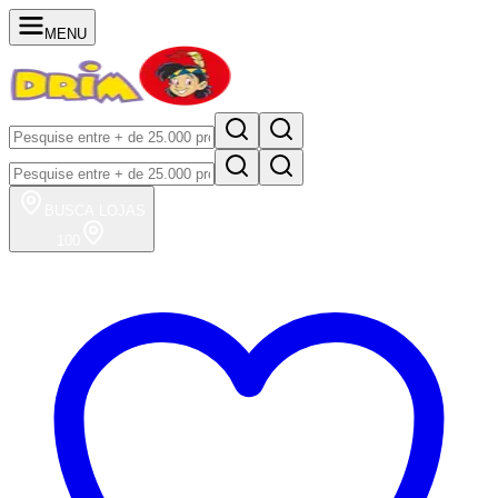
MENU
BUSCA
LOJAS
100