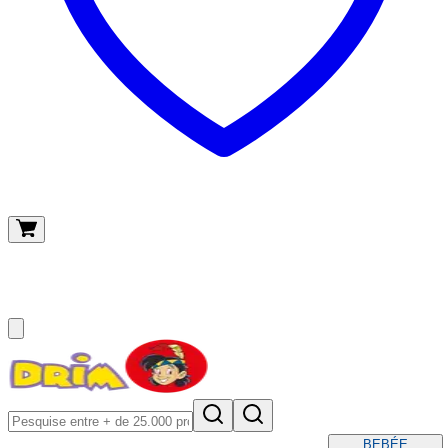
O meu carrinho
(
0
)
BEBÉ
E