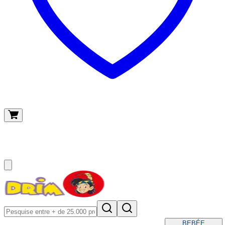
O meu carrinho
(
0
)
BEBÉ
E