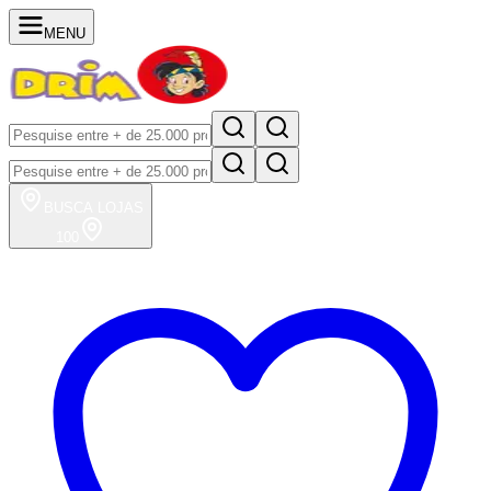
MENU
BUSCA
LOJAS
100