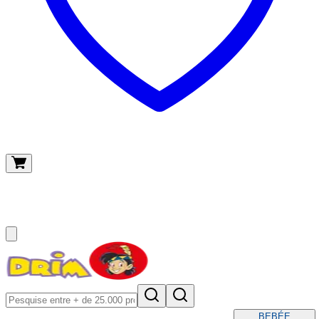
O meu carrinho
(
0
)
BEBÉ
E