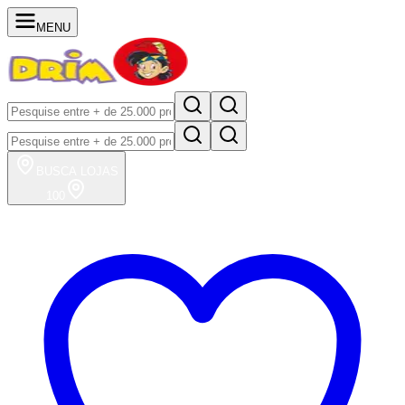
MENU
BUSCA
LOJAS
100