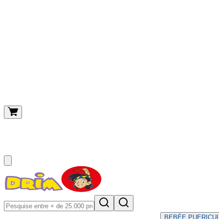
O meu carrinho
(
0
)
BEBÉ
E PUERICU