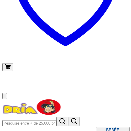
O meu carrinho
(
0
)
BEBÉ
E