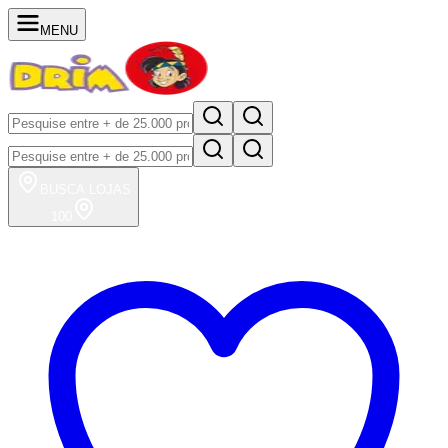
MENU
BUSCA
LOJAS
100