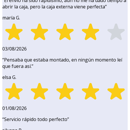
“
El envío ha sido rapidísimo, aún no me ha dado tiempo a
abrir la caja, pero la caja externa viene perfecta
”
maría G.
03/08/2026
“
Pensaba que estaba montado, en ningún momento leí
que fuera así.
”
elsa G.
01/08/2026
“
Servicio rápido todo perfecto
”