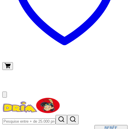
O meu carrinho
(
0
)
BEBÉ
E