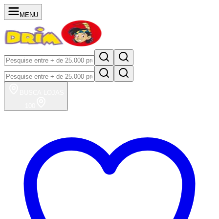
MENU
BUSCA
LOJAS
100