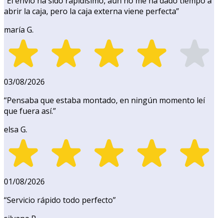
“
El envío ha sido rapidísimo, aún no me ha dado tiempo a
abrir la caja, pero la caja externa viene perfecta
”
maría G.
03/08/2026
“
Pensaba que estaba montado, en ningún momento leí
que fuera así.
”
elsa G.
01/08/2026
“
Servicio rápido todo perfecto
”